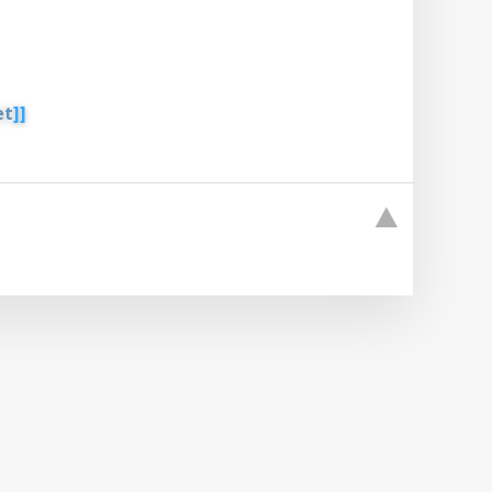
et
]]