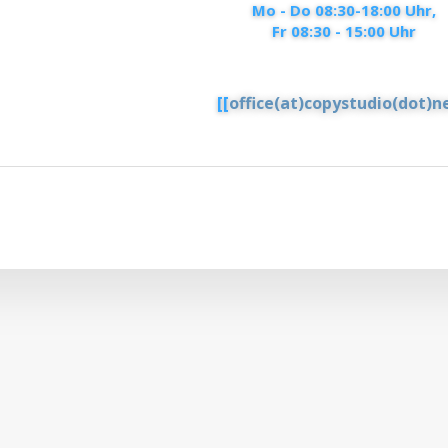
Mo - Do 08:30-18:00 Uhr,
Fr 08:30 - 15:00 Uhr
[[
office(at)copystudio(dot)n